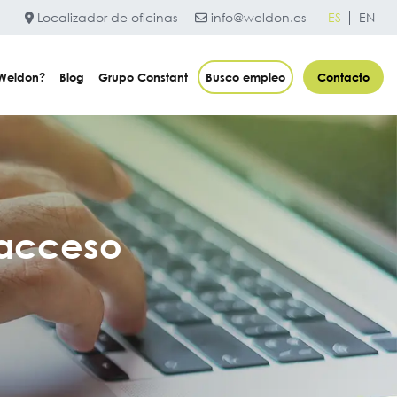
Localizador de oficinas
info@weldon.es
ES
EN
 Weldon?
Blog
Grupo Constant
Busco empleo
Contacto
 acceso