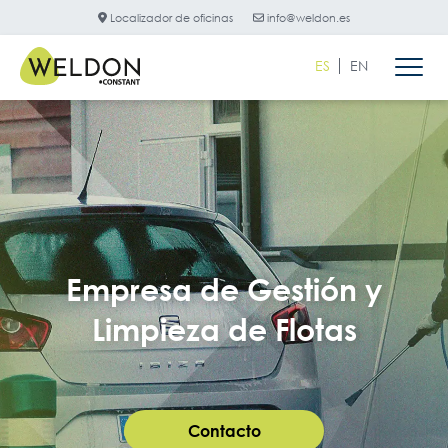
Localizador de oficinas
info@weldon.es
ES
EN
Empresa de Gestión y
Limpieza de Flotas
Contacto