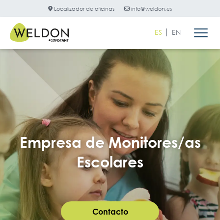
Localizador de oficinas
info@weldon.es
ES
EN
Empresa de Monitores/as
Escolares
Contacto