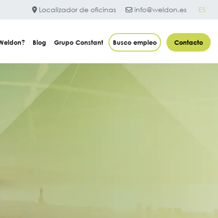
Localizador de oficinas
info@weldon.es
ES
 Weldon?
Blog
Grupo Constant
Busco empleo
Contacto