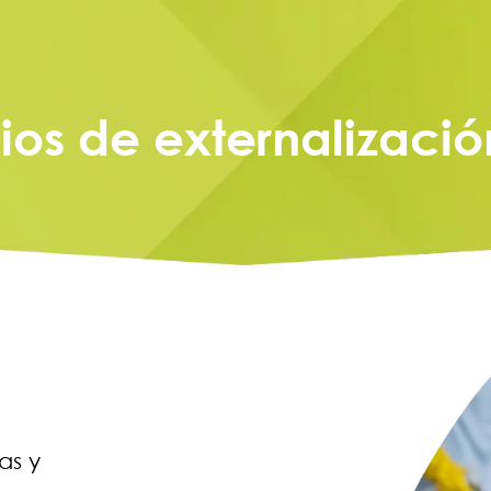
cios de externalizaci
as y