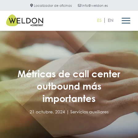
Localizador de oficinas
info@weldon.es
ES
EN
Métricas de call center
outbound más
importantes
21 octubre, 2024 |
Servicios auxiliares