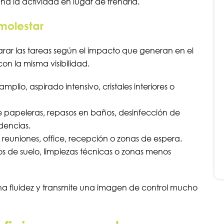
ña la actividad en lugar de frenarla.
 molestar
arar las tareas según el impacto que generan en el
on la misma visibilidad.
mplio, aspirado intensivo, cristales interiores o
de papeleras, repasos en baños, desinfección de
dencias.
e reuniones, office, recepción o zonas de espera.
tos de suelo, limpiezas técnicas o zonas menos
gana fluidez y transmite una imagen de control mucho