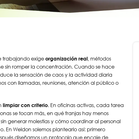
ue trabajando exige
organización real
, métodos
ne sin romper la concentración. Cuando se hace
educe la sensación de caos y la actividad diaria
os con llamadas, reuniones, atención al público o
en
limpiar con criterio
. En oficinas activas, cada tarea
 zonas se tocan más, en qué franjas hay menos
in generar molestias y cómo coordinar al personal
do. En Weldon solemos plantearlo así: primero
espués diseñamos un protocolo que encaje de