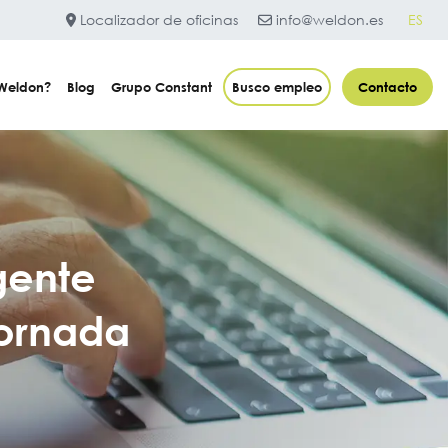
Localizador de oficinas
info@weldon.es
ES
 Weldon?
Blog
Grupo Constant
Busco empleo
Contacto
gente
jornada