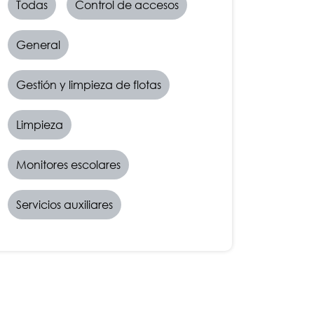
Todas
Control de accesos
General
Gestión y limpieza de flotas
Limpieza
Monitores escolares
Servicios auxiliares